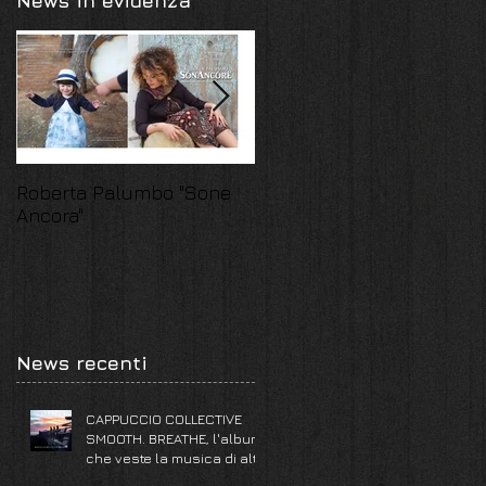
News in evidenza
,
Roberta Palumbo "Sone
La “Vita Liquida” degli Sha
Ancora"
Dong
News recenti
CAPPUCCIO COLLECTIVE
SMOOTH. BREATHE, l'album
che veste la musica di alta
classe