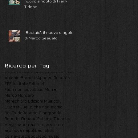
nuovo singolo di Frank
Tidone
"Scetate", il nuovo singolo
di Marco Gesualdi
Ricerca per Tag
Antonio Barberio
Apogeo Records
EP
Edel Italia
Feltrinelli
Fuori non piove
Lelio Morra
Marco Norcaro
Marechiaro Edizioni Musicali,
Quartet
Quello che non siamo
Rai Trade
Roberto Giangrande
Roberto Ormanni
Roberto Tricarico
Viaggio
andrea de rosa
ariston
ars nova napoli
bad jokes
carnevale
clapo
clapo music