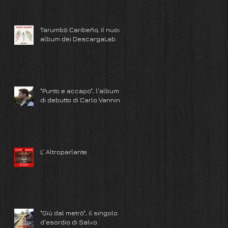
Tarumbò Caribeño, il nuovo
album dei DescargaLab
"Punto e accapo", l'album
di debutto di Carlo Vannini
L’ Altroparlante
"Giù dal metrò", il singolo
d'esordio di Salvo