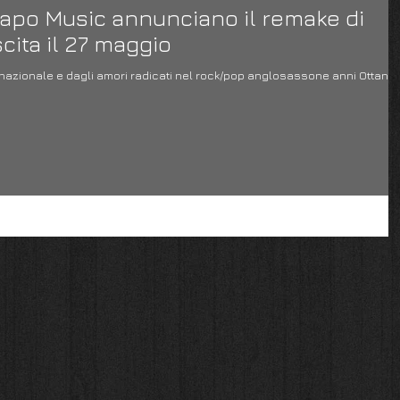
lapo Music annunciano il remake di
scita il 27 maggio
rnazionale e dagli amori radicati nel rock/pop anglosassone anni Ottanta