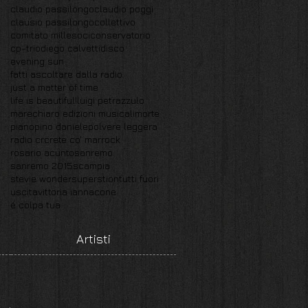
claudio passilongo
claudio poggi
clausio passilongo
collettivo
comitato millesoci
conservatorio
cp-trio
diego calvetti
disco
evening sun
fatti ascoltare dalla radio
just a matter of time
life is beautiful!
luigi petrazzulo
marechiaro edizioni musicali
morte
piano
pino daniele
polvere leggera
radio crc
rete co' mar
rock
rosario acunto
sanremo
sanremo 2015
scampia
stevie wonder
superstion
tutti fuori
uscita
vittoria iannacone
é colpa tua
Artisti