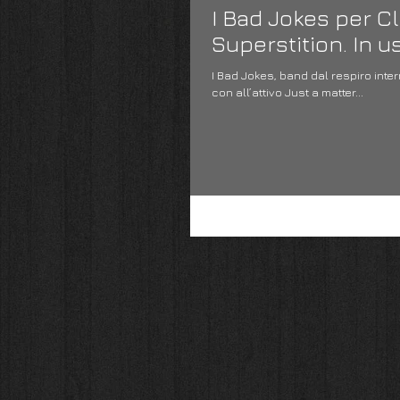
I Bad Jokes per C
Superstition. In u
I Bad Jokes, band dal respiro inte
con all’attivo Just a matter...