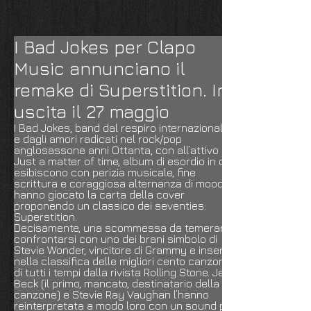
I Bad Jokes per Clapo
Music annunciano il
remake di Superstition. In
uscita il 27 maggio
I Bad Jokes, band dal respiro internazionale
e dagli amori radicati nel rock/pop
anglosassone anni Ottanta, con all’attivo
Just a matter of time, album di esordio in cui
esibiscono con perizia musicale, fine
scrittura e coraggiosa alternanza di moods,
hanno giocato la carta della cover
proponendo un classico dei seventies:
Superstition.
Decisamente, una scommessa da temerari
confrontarsi con uno dei brani simbolo di
Stevie Wonder, vincitore di Grammy e inserito
nella classifica delle migliori cento canzoni
di tutti i tempi dalla rivista Rolling Stone. Jeff
Beck (il primo, mancato, destinatario della
canzone) e Stevie Ray Vaughan l’hanno
reinterpretata a modo loro con un sound più