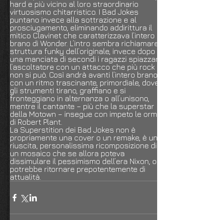
hard e più vicino al loro straordinario
virtuosismo chitarristico. I Bad Jokes
puntano invece alla sottrazione e al
prosciugamento, eliminando addirittura il
mitico Clavinet che caratterizzava l’intero
brano di Wonder. L’intro sembra richiamare la
struttura funky dell’originale, invece dopo
una manciata di secondi i ragazzi spiazzano
l’ascoltatore con un attacco che più rock
non si può. Così andrà avanti l’intero brano,
con un ritmo trascinante, primordiale, dove
gli strumenti tirano, graffiano e si
fronteggiano in alternanza o all’unisono,
mentre il cantante – più che la superstar
della Motown – insegue con impeto le orme
di Robert Plant.
La Superstition dei Bad Jokes non è
propriamente una cover o un remake, è una
riuscita, personalissima ricomposizione di
un mosaico che se allora poteva
dissimulare il pessimismo dell’era Nixon, oggi
potrebbe ritornare prepotentemente di
attualità.