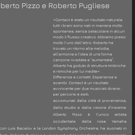
berto Pizzo e Roberto Pugliese
«Contact è stato un risultato naturale, 
tutti i brani sono nati in maniera molto 
spontanea, senza ostacolare in alcun 
modo il flusso creativo. Abbiamo preso 
molto l'uno dall'altro: Roberto ha 
trovato un ritorno alla melodia, 
all’armonia e l’idea di una forma 
canzone rivisitata e “aumentata”, 
Alberto ha goduto di strutture timbriche 
e ritmiche per lui inedite».
Differenze e contatti. Esperienze e 
scambi. Contact è un risultato 
avvincente per due musicisti diversi 
per percorsi e esiti, 
accomunati dalla città di provenienza, 
dallo studio e dalla visione d'insieme. 
Alberto Pizzo è l'unico artista 
occidentale della rosa Yamaha 
 con Luis Bacalov e la London Symphony Orchestra, ha suonato in 