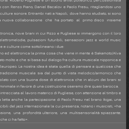
forte. Roberto Pugliese è un sound artist poliedrico, percussionista 
o con Renzo Piano, Daniel Bacalov e Paolo Fresu, ritagliandosi uno 
ulture sonore. Entrambi nati a Napoli,  dove hanno studiato, si sono 
 nuova collaborazione  che  ha portato  al  primo disco  insieme 
tronica, nove brani in cui Pizzo e Pugliese si immergono con il loro 
ettromelodie, pulsazioni futuribili, sensazioni jazz e world music 
he e culture come sottolineano i due:
o ed elettronica la prima cosa che viene in mente è Sakamoto/Alva 
o molto e che si basa sul dialogo fra cultura musicale nipponica e 
tleuropeo. La nostra idea è stata quella di pensare a qualcosa che 
tradizione musicale sia dal punto di vista melodico/armonico che 
colato con una buona dose di elettronica che in alcuni dei brani si 
 minimale in favore di una costruzione oseremo dire quasi barocca.
 intrecciata al lavoro materico di Pugliese, con attenzione al timbro e 
a letta anche la partecipazione di Paolo Fresu nel brano Ikigai, una 
bili del jazz internazionale la cui presenza, notano i musicisti, «ha 
sione,  una  profondità ulteriore,  una  multisensorialità spiazzante. 
che ci ha fatto».