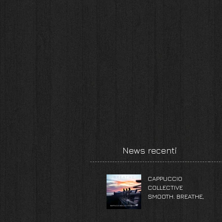
News recenti
CAPPUCCIO
COLLECTIVE
SMOOTH. BREATHE,
l'album che veste la
musica di alta