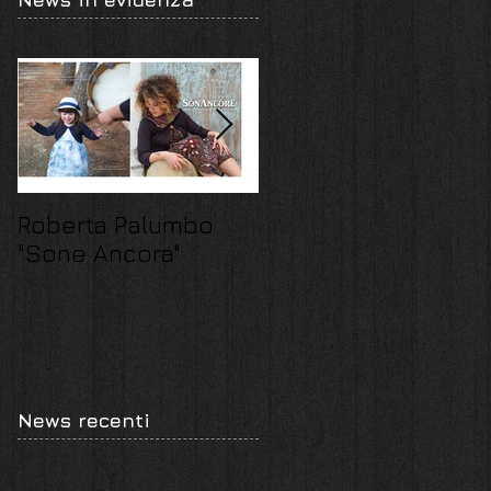
Roberta Palumbo
La “Vita Liquida”
"Sone Ancora"
degli Sha' Dong
News recenti