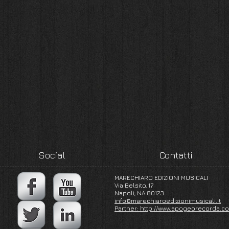
Social
Contatti
MARECHIARO EDIZIONI MUSICALI
Via Belsito, 17
Napoli, NA 80123
info@marechiaroedizionimusicali.it
Partner:
http://www.apogeorecords.c