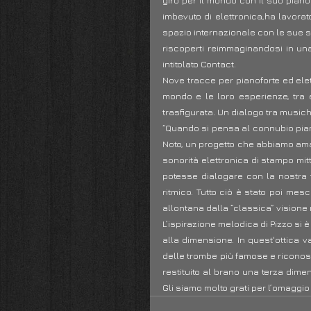
giro per il mondo con il suo piano
imbevuto di elettronica,ha lavorat
spazio internazionale con le sue sc
riscoperti reimmaginandosi in una
intitolato Contact.
Nove tracce per pianoforte ed elet
mondo e le loro esperienze, tra el
trasfigurata. Un dialogo tra music
“Quando si pensa al connubio pian
Noto, un progetto che abbiamo amat
sonorità elettronica di stampo mit
potesse dialogare con la nostra 
ritmico. Tutto ciò è stato poi mes
allontana dalla “classica” visione
L’ispirazione melodica di Pizzo si è
alla dimensione. In quest'ottica v
delle trombe più famose e riconosci
restituito al brano una terza dimen
Gli siamo molto grati per l’omaggio 