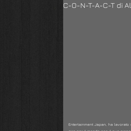
C-O-N-T-A-C-T di Al
Entertainment Japan, ha lavorato