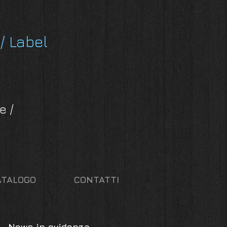
/ Label
e /
ATALOGO
CONTATTI
News in evidenza