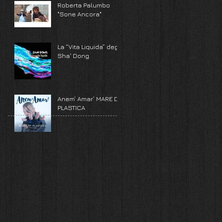
Roberta Palumbo
"Sone Ancora"
La “Vita Liquida” degli
Sha' Dong
Anem’ Amar’ MARE DI
PLASTICA