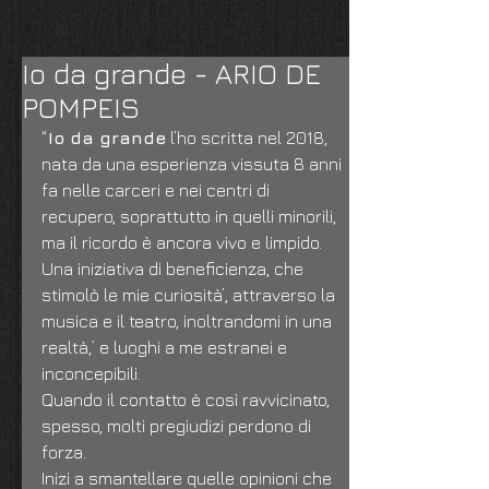
Io da grande - ARIO DE
POMPEIS
“
Io da grande
 l’ho scritta nel 2018, 
nata da una esperienza vissuta 8 anni 
fa nelle carceri e nei centri di 
recupero, soprattutto in quelli minorili, 
ma il ricordo è ancora vivo e limpido.
Una iniziativa di beneficienza, che 
stimolò le mie curiosità’, attraverso la 
musica e il teatro, inoltrandomi in una 
realtà,’ e luoghi a me estranei e 
inconcepibili.
Quando il contatto è così ravvicinato, 
spesso, molti pregiudizi perdono di 
forza.
Inizi a smantellare quelle opinioni che 